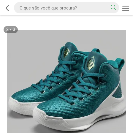
2
/
3