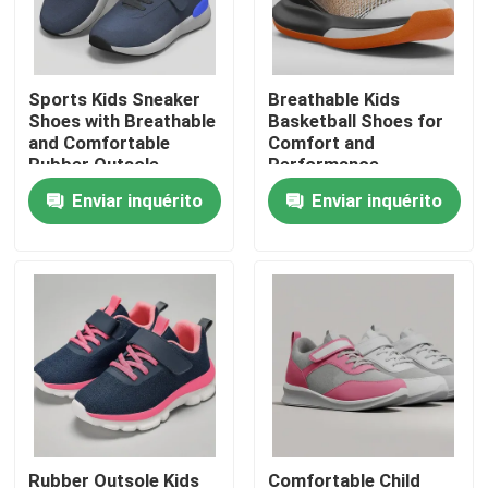
Sports Kids Sneaker
Breathable Kids
Shoes with Breathable
Basketball Shoes for
and Comfortable
Comfort and
Rubber Outsole
Performance
Enviar inquérito
Enviar inquérito
Casa
Quem Somos
Rubber Outsole Kids
Comfortable Child
Contatos